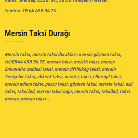
Adres : Menteş, 2556. Sk., 33150 Yenişehir/Mersin
Telefon : 0544 458 94 75
Mersin Taksi Durağı
Mersin taksi
, mersin taksi durakları,
mersin göçmen taksi
,
tel:0544 458 94 75, mersin taksi, mezitli taksi,
mersin
üniversite caddesi taksi
,
mersin çiftlikköy taksi
, mersin
Yenişehir taksi, akkent taksi, menteş taksi, ellinciyıl taksi,
mersin adana taksi, pozcu taksi, göçmen taksi,
mersin taksi
, acil
taksi, taksi bul, mersin taksi çağır,
mersin taksi
, taksibul, taksi
mersin, mersin taksi …