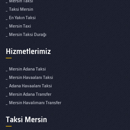
Mersin Taksi
Taksi Mersin
En Yakın Taksi
Mersin Taxi
Mersin Taksi Durağı
Hizmetlerimiz
Mersin Adana Taksi
Mersin Havaalanı Taksi
Adana Havaalanı Taksi
Mersin Adana Transfer
Mersin Havalimanı Transfer
Taksi Mersin