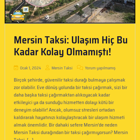
Mersin Taksi: Ulaşım Hiç Bu
Kadar Kolay Olmamıştı!
Ocak 1, 2024
Mersin Taksi
Yorum yapılmamış
Birçok şehirde, güvenilir taksi durağı bulmaya çalışmak
zor olabilir. Eve dönüş yolunda bir taksi çağırmak, sizi bir
daha başka taksi çağırmaktan alıkoyacak kadar
etkileyici ya da sunduğu hizmetten dolayı kötü bir
deneyim olabilir! Ancak, olumsuz stresleri ortadan
kaldırarak hayatınızı kolaylaştıracak bir ulaşım hizmeti
almak önemlidir. Bir dahaki sefere Mersin’de neden
Mersin Taksi durağından bir taksi çağırmıyorsun? Mersin
Taksi, […]