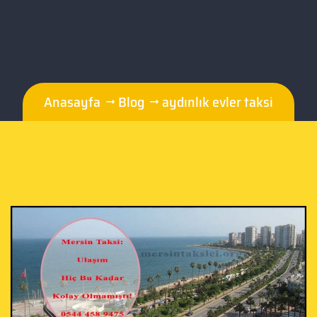
Anasayfa
Blog
aydınlık evler taksi