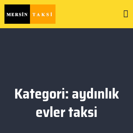
Kategori:
aydınlık
evler taksi