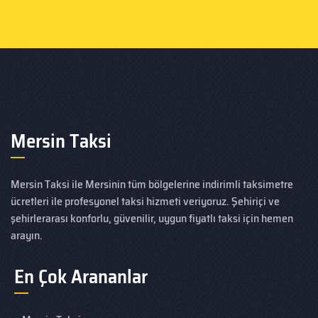
Mersin Taksi
Mersin Taksi ile Mersinin tüm bölgelerine indirimli taksimetre
ücretleri ile profesyonel taksi hizmeti veriyoruz. Şehiriçi ve
şehirlerarası konforlu, güvenilir, uygun fiyatlı taksi için hemen
arayın.
En Çok Arananlar