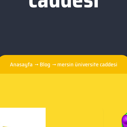
Anasayfa
Blog
mersin üniversite caddesi