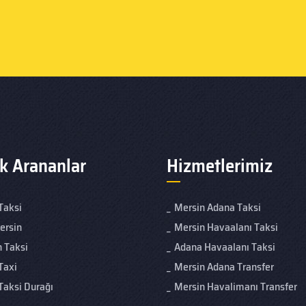
k Arananlar
Hizmetlerimiz
Taksi
Mersin Adana Taksi
ersin
Mersin Havaalanı Taksi
n Taksi
Adana Havaalanı Taksi
Taxi
Mersin Adana Transfer
Taksi Durağı
Mersin Havalimanı Transfer