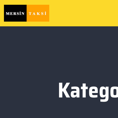
Katego