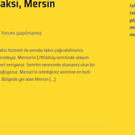
aksi, Mersin
ta
tak
gö
me
Yorum yapılmamış
me
ksi hizmeti ile anında taksi çağırabilirsiniz.
rindeyiz. Mersin’in Çiftlikköy semtinde ulaşım
zmet veriyoruz. Semtin neresinde olursanız olun bir
ağlıyoruz. Mersin’in istediğiniz semtine en hızlı
 Bölgede yer alan Mersin […]