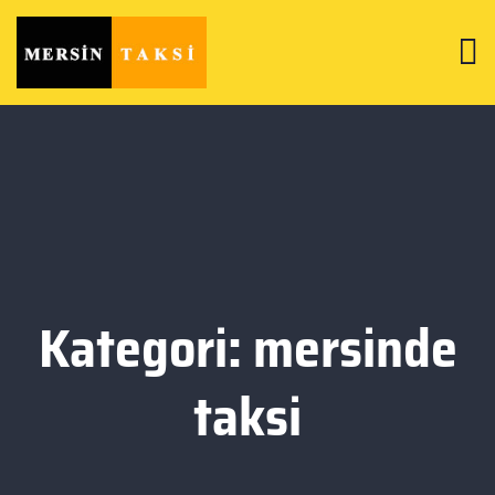
Kategori:
mersinde
taksi