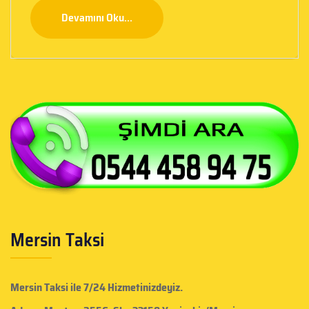
Devamını Oku...
Mersin Taksi
Mersin Taksi
ile 7/24 Hizmetinizdeyiz.