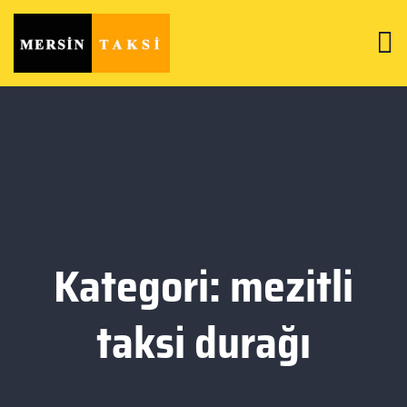
Kategori:
mezitli
taksi durağı