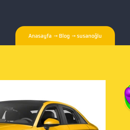
Anasayfa
Blog
susanoğlu