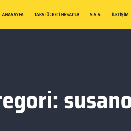
ANASAYFA
TAKSI ÜCRETI HESAPLA
S.S.S.
İLETIŞIM
tegori:
susano