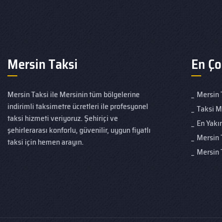
Mersin Taksi
En Ço
Mersin Taksi ile Mersinin tüm bölgelerine
Mersin 
indirimli taksimetre ücretleri ile profesyonel
Taksi M
taksi hizmeti veriyoruz. Şehiriçi ve
En Yakı
şehirlerarası konforlu, güvenilir, uygun fiyatlı
Mersin 
taksi için hemen arayın.
Mersin 