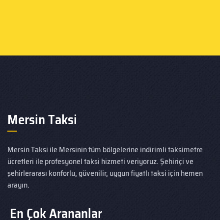
Mersin Taksi
Mersin Taksi ile Mersinin tüm bölgelerine indirimli taksimetre
ücretleri ile profesyonel taksi hizmeti veriyoruz. Şehiriçi ve
şehirlerarası konforlu, güvenilir, uygun fiyatlı taksi için hemen
arayın.
En Çok Arananlar