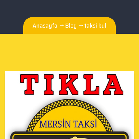
Anasayfa
Blog
taksi bul