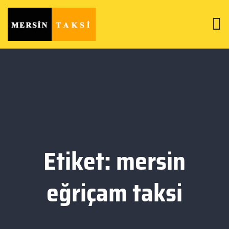
Etiket:
mersin
eğriçam taksi