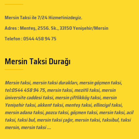
Mersin Taksi
ile 7/24 Hizmetinizdeyiz.
Adres : Menteş, 2556. Sk., 33150 Yenişehir/Mersin
Telefon : 0544 458 94 75
Mersin Taksi Durağı
Mersin taksi
, mersin taksi durakları,
mersin göçmen taksi
,
tel:0544 458 94 75, mersin taksi, mezitli taksi,
mersin
üniversite caddesi taksi
,
mersin çiftlikköy taksi
, mersin
Yenişehir taksi, akkent taksi, menteş taksi, ellinciyıl taksi,
mersin adana taksi, pozcu taksi, göçmen taksi,
mersin taksi
, acil
taksi, taksi bul, mersin taksi çağır,
mersin taksi
, taksibul, taksi
mersin, mersin taksi …