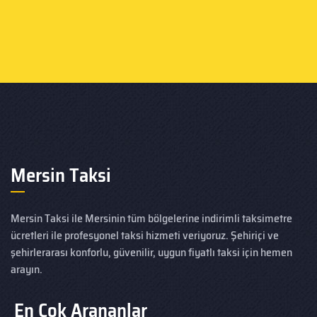
Mersin Taksi
Mersin Taksi ile Mersinin tüm bölgelerine indirimli taksimetre
ücretleri ile profesyonel taksi hizmeti veriyoruz. Şehiriçi ve
şehirlerarası konforlu, güvenilir, uygun fiyatlı taksi için hemen
arayın.
En Çok Arananlar