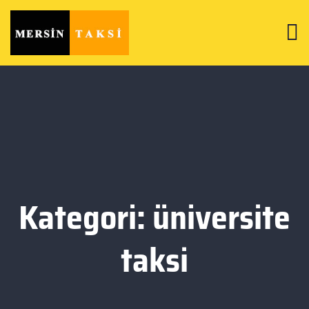
Kategori:
üniversite
taksi