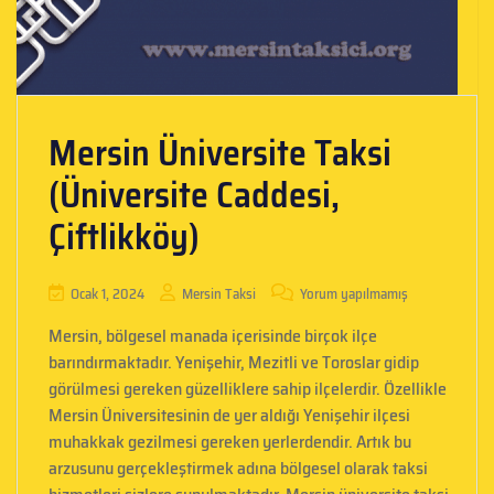
Mersin Üniversite Taksi
(Üniversite Caddesi,
Çiftlikköy)
Ocak 1, 2024
Mersin Taksi
Yorum yapılmamış
Mersin, bölgesel manada içerisinde birçok ilçe
barındırmaktadır. Yenişehir, Mezitli ve Toroslar gidip
görülmesi gereken güzelliklere sahip ilçelerdir. Özellikle
Mersin Üniversitesinin de yer aldığı Yenişehir ilçesi
muhakkak gezilmesi gereken yerlerdendir. Artık bu
arzusunu gerçekleştirmek adına bölgesel olarak taksi