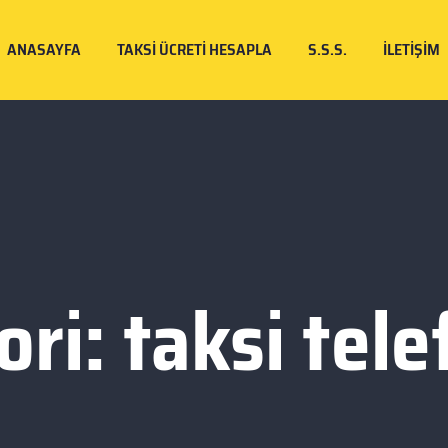
ANASAYFA
TAKSI ÜCRETI HESAPLA
S.S.S.
İLETIŞIM
ori:
taksi tele