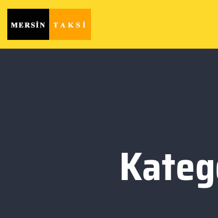
Kateg