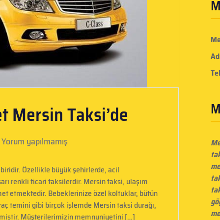
M
Me
Ad
Te
M
et Mersin Taksi’de
Yorum yapılmamış
Me
ta
me
idir. Özellikle büyük şehirlerde, acil
ta
ı renkli ticari taksilerdir. Mersin taksi, ulaşım
tak
 etmektedir. Bebeklerinize özel koltuklar, bütün
gö
araç temini gibi birçok işlemde Mersin taksi durağı,
me
emiştir. Müşterilerimizin memnuniyetini […]